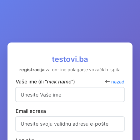
testovi.ba
registracija
za on-line polaganje vozačkih ispita
Vaše ime (ili "
nick name
")
nazad
Email adresa