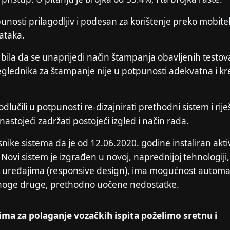
punosti prilagodljiv i podesan za korištenje preko mobitela
tataka.
bila da se unaprijedi način štampanja obavljenih testov
lednika za štampanje nije u potpunosti adekvatna i kr
dlučili u potpunosti re-dizajnirati prethodni sistem i riješ
tojeći zadržati postojeći izgled i način rada.
ike sistema da je od 12.06.2020. godine instaliran akti
 Novi sistem je izgrađen u novoj, naprednijoj tehnologiji,
kim uređajima (responsive design), ima mogućnost autom
mnoge druge, prethodno uočene nedostatke.
ima za polaganje vozačkih ispita poželimo sretnu i