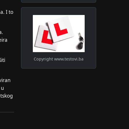
. I to
a.
eira
Copyright
www.testovi.ba
iti
viran
 u
atskog