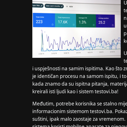
U
t
n
u
p
k
U
t
i uspješnosti na samim ispitima. Kao što z
je identičan procesu na samom ispitu, i to
kada znamo da su ispitna pitanja, materi
kreirali isti ljudi kao i sistem testovi.ba!
Međutim, potrebe korisnika se stalno mijen
informacionim sistemom testovi.ba. Pokaz
suštini, ipak malo zaostaje za vremenom. N
sistema koristi mobilne aparate za njegov p