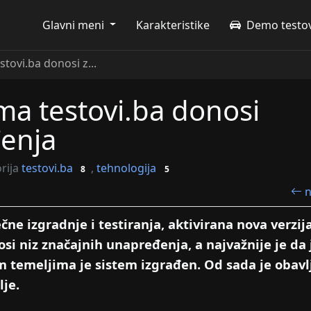
Glavni meni
Karakteristike
Demo testov
stovi.ba donosi z...
ema testovi.ba donosi
enja
rija
testovi.ba
tehnologija
8
5
n
ne izgradnje i testiranja, aktivirana nova verzij
osi niz značajnih unapređenja, a najvažnije je da 
m temeljima je sistem izgrađen. Od sada je obavl
lje.