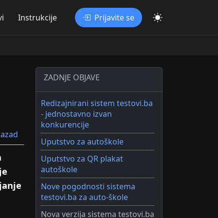
i
Instrukcije
Prijavite se
ZADNJE OBJAVE
Redizajnirani sistem testovi.ba
- jednostavno izvan
konkurencije
azad
Uputstvo za autoškole
a
Uputstvo za QR plakat
autoškole
je
janje
Nove pogodnosti sistema
testovi.ba za auto-škole
Nova verzija sistema testovi.ba