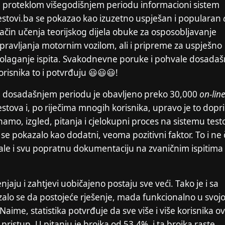
 proteklom višegodišnjem periodu informacioni sistem
estovi.ba se pokazao kao izuzetno uspješan i popularan
ačin učenja teorijskog dijela obuke za osposobljavanje
pravljanja motornim vozilom, ali i pripreme za uspješno
olaganje ispita. Svakodnevne poruke i pohvale dosadaš
orisnika to i potvrđuju 😃😃😃!
 dosadašnjem periodu je obavljeno preko 30,000
on-lin
estova i, po riječima mnogih korisnika, upravo je to dopri
namo, izgled, pitanja i cjelokupni proces na sistemu test
 se pokazalo kao dodatni, veoma pozitivni faktor. To i ne 
jale i svu popratnu dokumentaciju na zvaničnim ispitima
jaju i zahtjevi uobičajeno postaju sve veći. Tako je i sa
alo se da postojeće rješenje, mada funkcionalno u svojo
aime, statistika potvrđuje da sve više i više korisnika o
ristup. U pitanju je brojka od 53.4%, i ta brojka raste.