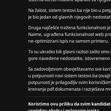
Na žalost, sistem testovi.ba nije bio u pot
je bio jedan od glavnih njegovih nedosta
Druga najčešće tražena funkcionalnost je 
Naime, ugrađena funkcionalnost web preg
ne-optimizirani ispis na samom printeru.
To su ukratko bili glavni razlozi zašto smo o
gore navedene nedostatke, istovremeno nas
Sa zadovoljstvom obavještavamo sve korisn
u potpunosti novi sistem testovi.ba (ovaj)!
potpunosti je prilagodljiv svim korisnič
kreiranja pdf dokumenata i razrješava 
Koristimo ovu priliku da svim kandidat
uspješnu obuku i polaganje ispita.