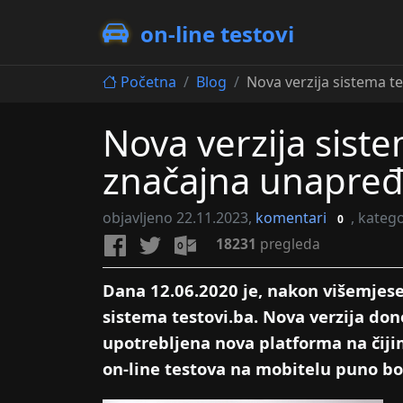
on-line testovi
Početna
Blog
Nova verzija sistema te
Nova verzija sist
značajna unapređ
objavljeno 22.11.2023,
komentari
,
katego
0
18231
pregleda
Dana 12.06.2020 je, nakon višemjeseč
sistema testovi.ba. Nova verzija don
upotrebljena nova platforma na čiji
on-line testova na mobitelu puno bo