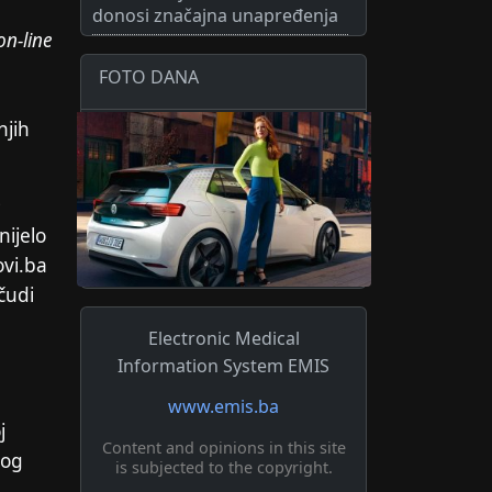
donosi značajna unapređenja
on-line
FOTO DANA
njih
e
nijelo
ovi.ba
čudi
Electronic Medical
Information System EMIS
www.emis.ba
j
Content and opinions in this site
vog
is subjected to the copyright.